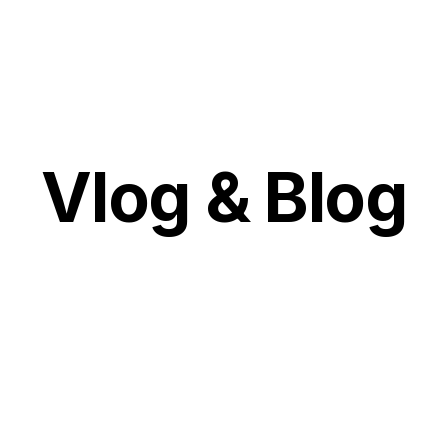
Vlog & Blog
ambati
Social
Facebook
i
LinkedIn
Youtube
Contattaci
info@studiobr
02 95305688